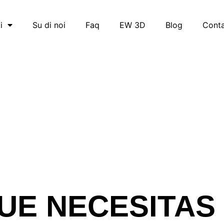
i
Su di noi
Faq
EW 3D
Blog
Conta
UE NECESITAS