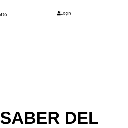
Login
tto
 SABER DEL