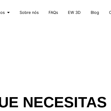
tos
Sobre nós
FAQs
EW 3D
Blog
UE NECESITAS