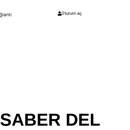
Oturum aç
ğlantı
 SABER DEL